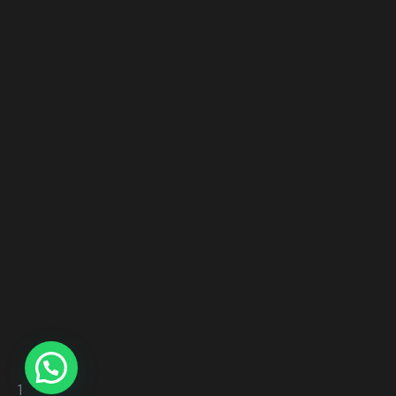
kaliteli, sağlıklı ve güvenilir hizmet vermeyi vizyon
edinmiştir.
Hakkımızda
İletişim
Ürünlerimiz
1